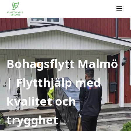
Bohagsflytt Malmö
| Flytthjälp med
kvalitet och
trygghet