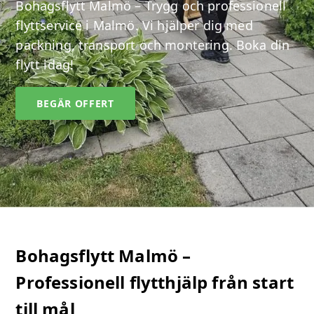
Bohagsflytt Malmö – Trygg och professionell
flyttservice i Malmö. Vi hjälper dig med
packning, transport och montering. Boka din
flytt idag!
BEGÄR OFFERT
Bohagsflytt Malmö –
Professionell flytthjälp från start
till mål